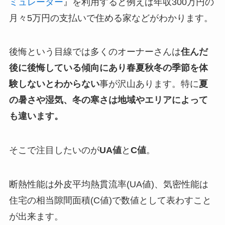
ミュレーター
』を利用すると例えば年収300万円の
月々5万円の支払いで住める家などがわかります。
後悔という目線では多くのオーナーさんは
住んだ
後に後悔している傾向にあり春夏秋冬の季節を体
験しないとわからない
事が沢山あります。特に
夏
の暑さや湿気、冬の寒さは地域やエリアによって
も違います。
そこで注目したいのが
UA値
と
C値
。
断熱性能は外皮平均熱貫流率(UA値)、気密性能は
住宅の相当隙間面積(C値)で数値として表わすこと
が出来ます。