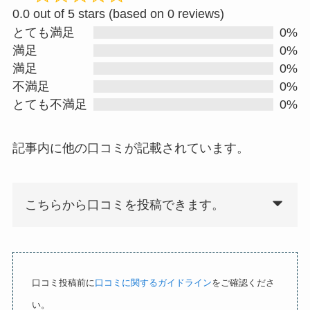
R
0.0 out of 5 stars (based on 0 reviews)
a
とても満足
0%
t
満足
0%
e
満足
0%
d
不満足
0%
0
とても不満足
0%
.
0
記事内に他の口コミが記載されています。
o
u
t
こちらから口コミを投稿できます。
o
f
5
口コミ投稿前に
口コミに関するガイドライン
をご確認くださ
い。