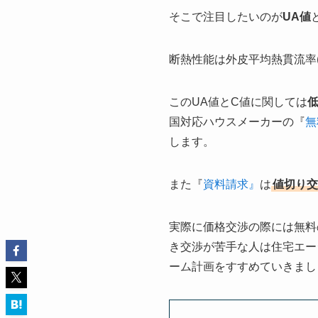
そこで注目したいのが
UA値
断熱性能は外皮平均熱貫流率(
このUA値とC値に関しては
国対応ハウスメーカーの『
無
します。
また『
資料請求』
は
値切り交
実際に価格交渉の際には無料
き交渉が苦手な人は住宅エー
ーム計画をすすめていきまし