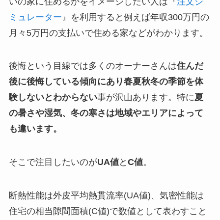
いの家に住めるかをイメージしたい人は『
注文シ
ミュレーター
』を利用すると例えば年収300万円の
月々5万円の支払いで住める家などがわかります。
後悔という目線では多くのオーナーさんは
住んだ
後に後悔している傾向にあり春夏秋冬の季節を体
験しないとわからない
事が沢山あります。特に
夏
の暑さや湿気、冬の寒さは地域やエリアによって
も違います。
そこで注目したいのが
UA値
と
C値
。
断熱性能は外皮平均熱貫流率(UA値)、気密性能は
住宅の相当隙間面積(C値)で数値として表わすこと