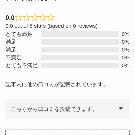
0.0
R
0.0 out of 5 stars (based on 0 reviews)
a
とても満足
0%
t
満足
0%
e
満足
0%
d
不満足
0%
0
とても不満足
0%
.
0
記事内に他の口コミが記載されています。
o
u
t
こちらから口コミを投稿できます。
o
f
5