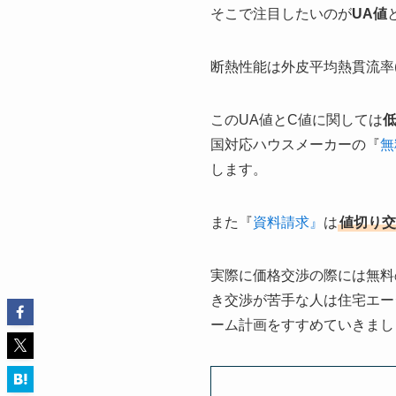
そこで注目したいのが
UA値
断熱性能は外皮平均熱貫流率(
このUA値とC値に関しては
国対応ハウスメーカーの『
無
します。
また『
資料請求』
は
値切り交
実際に価格交渉の際には無料
き交渉が苦手な人は住宅エー
ーム計画をすすめていきまし