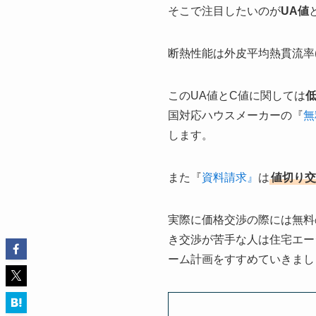
そこで注目したいのが
UA値
断熱性能は外皮平均熱貫流率(
このUA値とC値に関しては
国対応ハウスメーカーの『
無
します。
また『
資料請求』
は
値切り交
実際に価格交渉の際には無料
き交渉が苦手な人は住宅エー
ーム計画をすすめていきまし