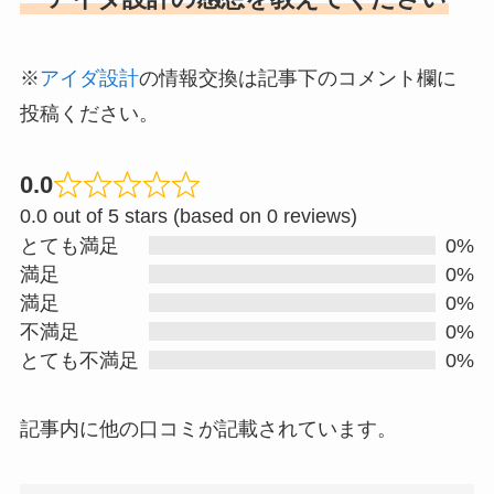
※
アイダ設計
の情報交換は記事下のコメント欄に
投稿ください。
0.0
R
0.0 out of 5 stars (based on 0 reviews)
a
とても満足
0%
t
満足
0%
e
満足
0%
d
不満足
0%
0
とても不満足
0%
.
0
記事内に他の口コミが記載されています。
o
u