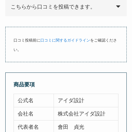
t
こちらから口コミを投稿できます。
o
f
5
口コミ投稿前に
口コミに関するガイドライン
をご確認くださ
い。
商品要項
公式名
アイダ設計
会社名
株式会社アイダ設計
代表者名
會田 貞光