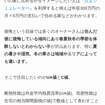
いの家に住めるかをイメージしたい人は『
注文シ
ミュレーター
』を利用すると例えば年収300万円の
月々5万円の支払いで住める家などがわかります。
後悔という目線では多くのオーナーさんは
住んだ
後に後悔している傾向にあり春夏秋冬の季節を体
験しないとわからない
事が沢山あります。特に
夏
の暑さや湿気、冬の寒さは地域やエリアによって
も違います。
そこで注目したいのが
UA値
と
C値
。
断熱性能は外皮平均熱貫流率(UA値)、気密性能は
住宅の相当隙間面積(C値)で数値として表わすこと