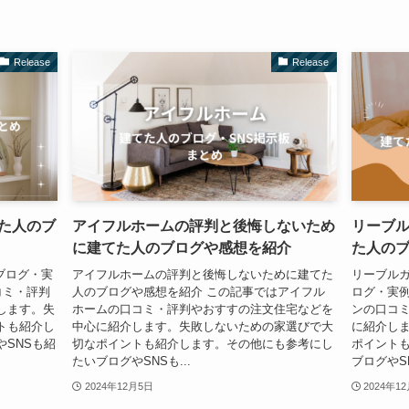
Release
Release
てた人のブ
アイフルホームの評判と後悔しないため
リーブル
に建てた人のブログや感想を紹介
た人のブ
ブログ・実
アイフルホームの評判と後悔しないために建てた
リーブルガ
コミ・評判
人のブログや感想を紹介 この記事ではアイフル
ログ・実例
します。失
ホームの口コミ・評判やおすすの注文住宅などを
ンの口コ
トも紹介し
中心に紹介します。失敗しないための家選びで大
に紹介し
SNSも紹
切なポイントも紹介します。その他にも参考にし
ポイント
たいブログやSNSも...
ブログやSN
2024年12月5日
2024年1