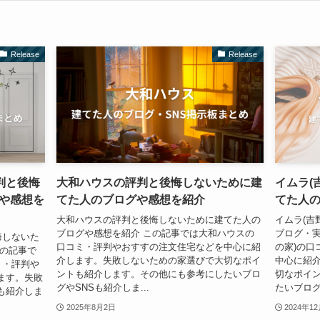
Release
Release
判と後悔
大和ハウスの評判と後悔しないために建
イムラ(
や感想を
てた人のブログや感想を紹介
てた人の
大和ハウスの評判と後悔しないために建てた人の
イムラ(吉
ブログや感想を紹介 この記事では大和ハウスの
ブログ・実
悔しないた
口コミ・評判やおすすの注文住宅などを中心に紹
の家)の口
この記事で
介します。失敗しないための家選びで大切なポイ
中心に紹
ミ・評判や
ントも紹介します。その他にも参考にしたいブロ
切なポイ
ます。失敗
グやSNSも紹介しま...
たいブログや
も紹介しま
2025年8月2日
2024年1