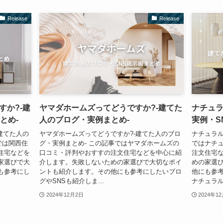
Release
Release
すか?-建
ヤマダホームズってどうですか?-建てた
ナチュラ
とめ-
人のブログ・実例まとめ-
実例・S
建てた人の
ヤマダホームズってどうですか?-建てた人のブロ
ナチュラル
では関西住
グ・実例まとめ- この記事ではヤマダホームズの
ではナチ
住宅などを
口コミ・評判やおすすの注文住宅などを中心に紹
注文住宅
家選びで大
介します。失敗しないための家選びで大切なポイ
めの家選
も参考にし
ントも紹介します。その他にも参考にしたいブロ
他にも参考
グやSNSも紹介しま...
ナチュラルハ
2024年12月2日
2024年1