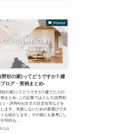
Release
吉野杉の家)ってどうですか?-建
ブログ・実例まとめ-
野杉の家)ってどうですか?-建てた人の
例まとめ- この記事ではイムラ(吉野杉
コミ・評判やおすすの注文住宅などを
介します。失敗しないための家選びで大
ントも紹介します。その他にも参考にし
SNSも...
2月11日